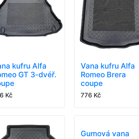
na kufru Alfa
Vana kufru Alfa
omeo GT 3-dvéř.
Romeo Brera
oupe
coupe
6 Kč
776 Kč
Gumová vana