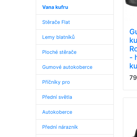
Vana kufru
Stěrače Flat
G
Lemy blatníků
ku
R
Ploché stěrače
- 
ku
Gumové autokoberce
79
Příčníky pro
Přední světla
Autokoberce
Přední nárazník