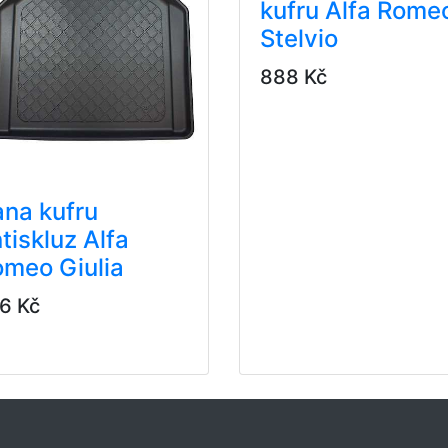
kufru Alfa Rome
Stelvio
888 Kč
na kufru
tiskluz Alfa
meo Giulia
6 Kč