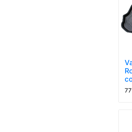
Va
R
c
77