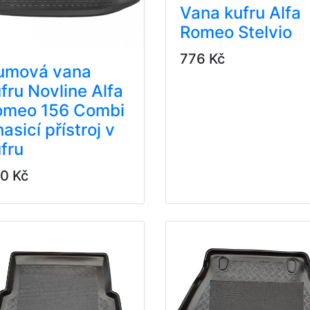
Vana kufru Alfa
Romeo Stelvio
776 Kč
umová vana
fru Novline Alfa
omeo 156 Combi
hasicí přístroj v
fru
0 Kč