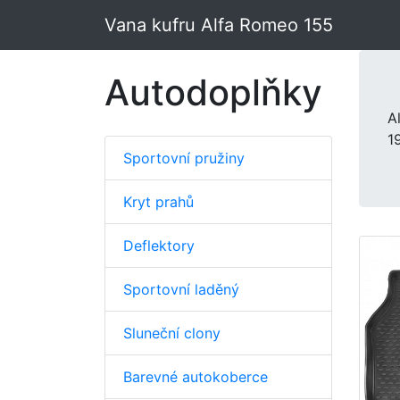
Vana kufru Alfa Romeo 155
Autodoplňky
A
1
Sportovní pružiny
Kryt prahů
Deflektory
Sportovní laděný
Sluneční clony
Barevné autokoberce