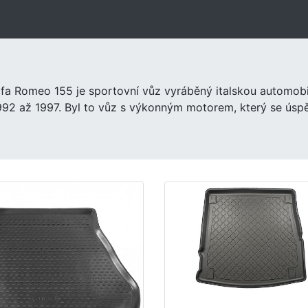
lfa Romeo 155 je sportovní vůz vyráběný italskou automob
992 až 1997. Byl to vůz s výkonným motorem, který se úspěš