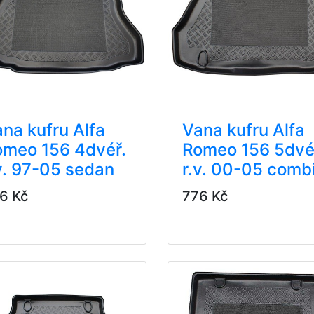
na kufru Alfa
Vana kufru Alfa
omeo 156 4dvéř.
Romeo 156 5dvé
v. 97-05 sedan
r.v. 00-05 comb
6 Kč
776 Kč