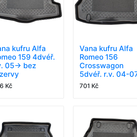
na kufru Alfa
Vana kufru Alfa
omeo 159 4dvéř.
Romeo 156
v. 05-> bez
Crosswagon
zervy
5dvéř. r.v. 04-0
6 Kč
701 Kč