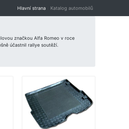
Hlavní strana
(aktuální)
Katalog automobilů
ilovou značkou Alfa Romeo v roce
ně účastnil rallye soutěží.