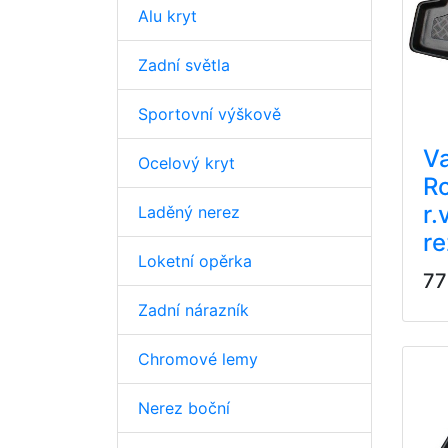
Alu kryt
Zadní světla
Sportovní výškově
Va
Ocelový kryt
R
r.
Laděný nerez
re
Loketní opěrka
77
Zadní nárazník
Chromové lemy
Nerez boční