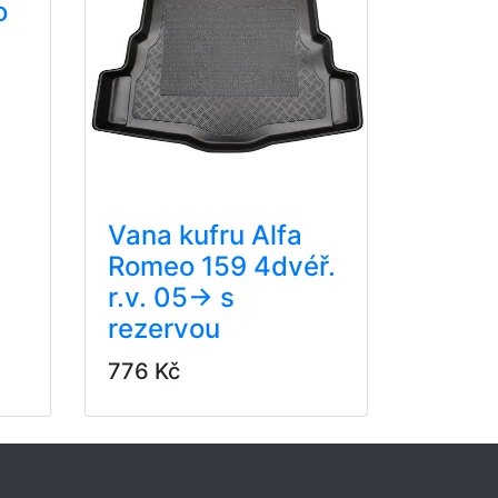
o
Vana kufru Alfa
Romeo 159 4dvéř.
r.v. 05-> s
rezervou
776 Kč