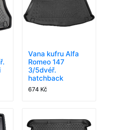
Vana kufru Alfa
ř.
Romeo 147
i
3/5dvéř.
hatchback
674 Kč