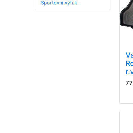
Sportovní výfuk
Va
R
r.
77