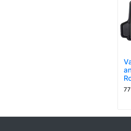
Va
an
Ro
77