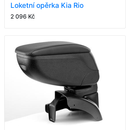
Loketní opěrka Kia Rio
2 096 Kč