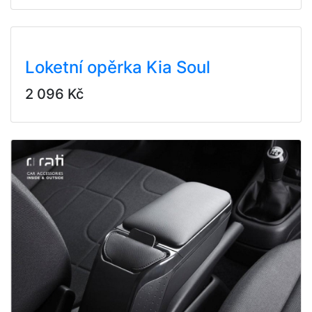
Loketní opěrka Kia Soul
2 096 Kč