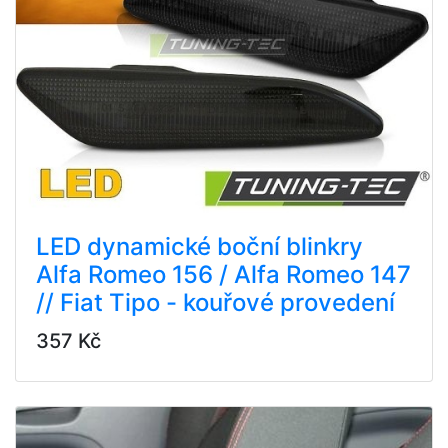
LED dynamické boční blinkry
Alfa Romeo 156 / Alfa Romeo 147
// Fiat Tipo - kouřové provedení
357 Kč