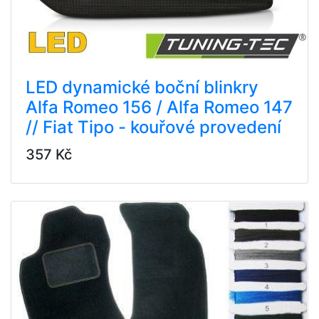
LED dynamické boční blinkry
Alfa Romeo 156 / Alfa Romeo 147
// Fiat Tipo - kouřové provedení
357 Kč