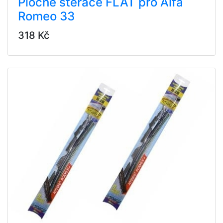
Ploché stěrače FLAT pro Alfa
Romeo 33
318 Kč