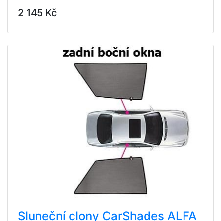
2 145 Kč
Sluneční clony CarShades ALFA