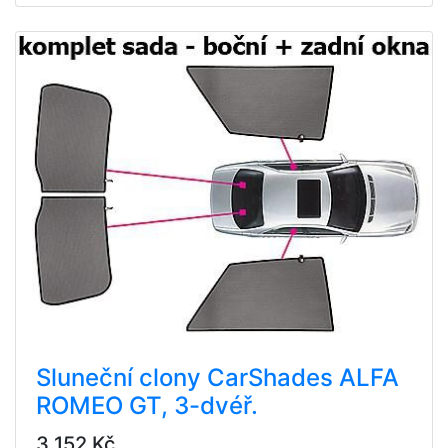
Sluneční clony CarShades ALFA
ROMEO GT, 3-dvéř.
3 152 Kč