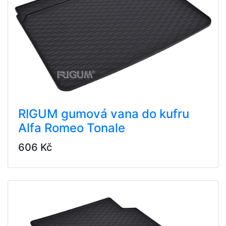
RIGUM gumová vana do kufru
Alfa Romeo Tonale
606 Kč