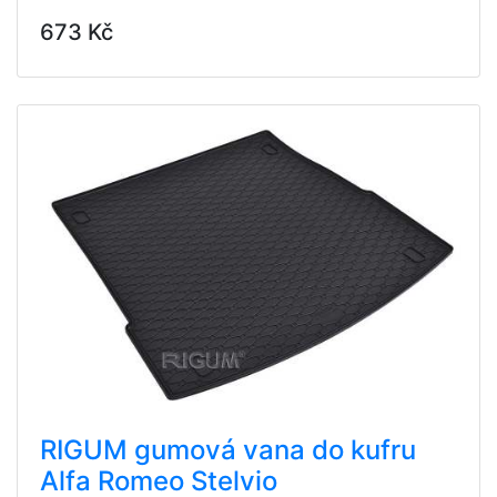
673 Kč
RIGUM gumová vana do kufru
Alfa Romeo Stelvio