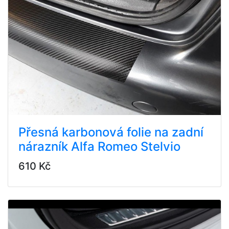
Přesná karbonová folie na zadní
nárazník Alfa Romeo Stelvio
610 Kč