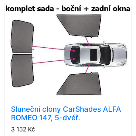
Sluneční clony CarShades ALFA
ROMEO 147, 5-dvéř.
3 152 Kč