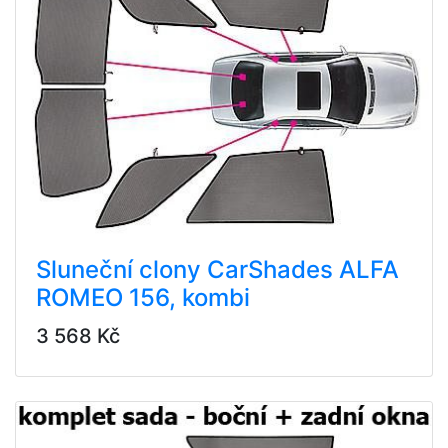
Sluneční clony CarShades ALFA
ROMEO 156, kombi
3 568 Kč