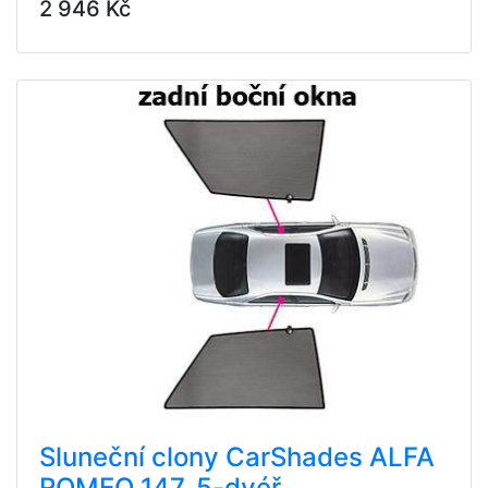
2 946 Kč
Sluneční clony CarShades ALFA
ROMEO 147, 5-dvéř.