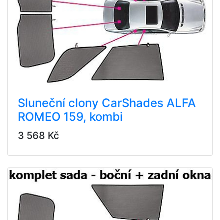
Sluneční clony CarShades ALFA
ROMEO 159, kombi
3 568 Kč