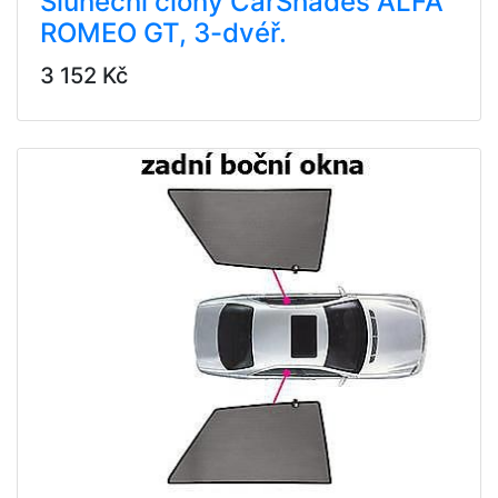
Sluneční clony CarShades ALFA
ROMEO GT, 3-dvéř.
3 152 Kč