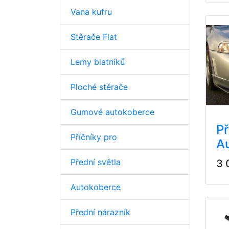
Vana kufru
Stěrače Flat
Lemy blatníků
Ploché stěrače
Gumové autokoberce
Př
Příčníky pro
A
Přední světla
3 
Autokoberce
Přední nárazník