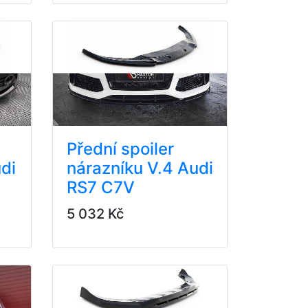
Přední spoiler
di
nárazníku V.4 Audi
RS7 C7V
5 032 Kč