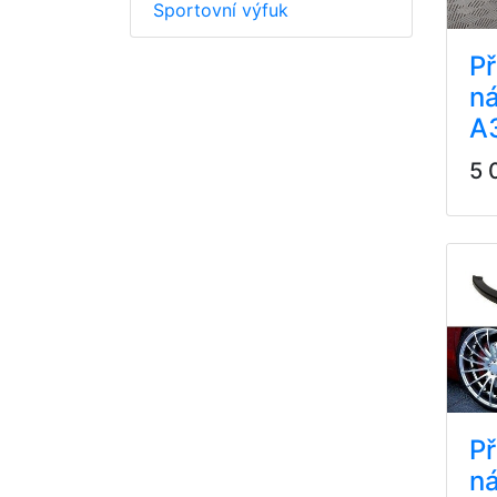
Sportovní výfuk
Př
ná
A
5 
Př
ná