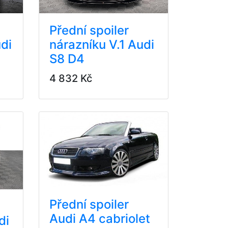
Přední spoiler
di
nárazníku V.1 Audi
S8 D4
4 832 Kč
Přední spoiler
Audi A4 cabriolet
di