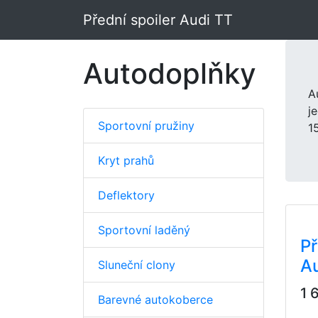
Přední spoiler Audi TT
Autodoplňky
A
j
Sportovní pružiny
1
Kryt prahů
Deflektory
Sportovní laděný
Př
A
Sluneční clony
1 
Barevné autokoberce