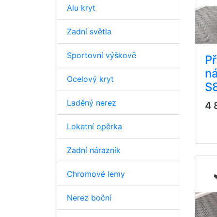
Alu kryt
Zadní světla
Sportovní výškově
Př
ná
Ocelový kryt
S
Laděný nerez
4 
Loketní opěrka
Zadní nárazník
Chromové lemy
Nerez boční