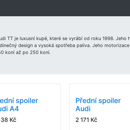
udi TT je luxusní kupé, které se vyrábí od roku 1998. Jeho 
edinečný design a vysoká spotřeba paliva. Jeho motorizace
50 koní až po 250 koní.
ední spoiler
Přední spoiler
udi A4
Audi
638 Kč
2 171 Kč