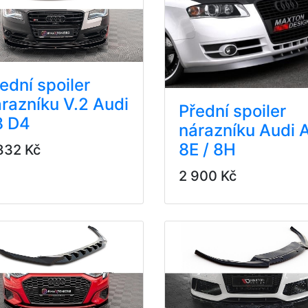
ední spoiler
razníku V.2 Audi
Přední spoiler
8 D4
nárazníku Audi 
8E / 8H
832 Kč
2 900 Kč