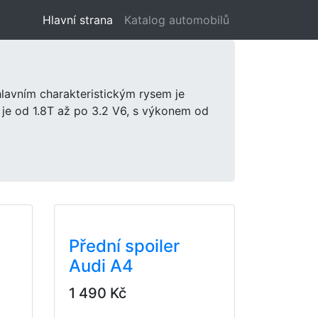
Hlavní strana
(aktuální)
Katalog automobilů
hlavním charakteristickým rysem je
 je od 1.8T až po 3.2 V6, s výkonem od
Přední spoiler
Audi A4
1 490 Kč