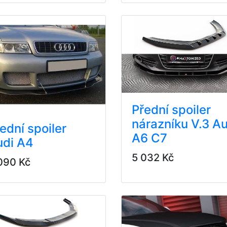
Přední spoiler
nárazníku V.3 Au
ední spoiler
A6 C7
udi A4
5 032 Kč
090 Kč