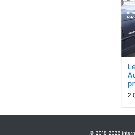
Le
Au
pr
2 
© 2018-2026 interne