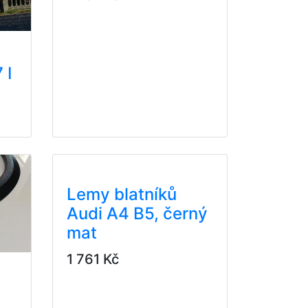
 I
Lemy blatníků
Audi A4 B5, černý
mat
1 761 Kč