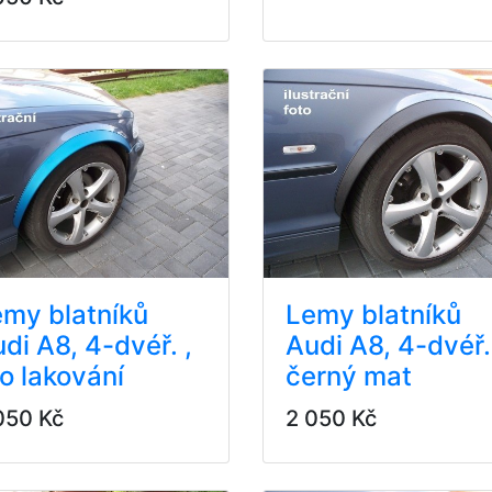
my blatníků
Lemy blatníků
di A8, 4-dvéř. ,
Audi A8, 4-dvéř.
o lakování
černý mat
050 Kč
2 050 Kč