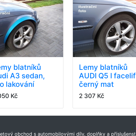
my blatníků
Lemy blatníků
di A3 sedan,
AUDI Q5 I facelif
o lakování
černý mat
050 Kč
2 307 Kč
tový obchod s automobilovými díly, doplňky a příslušenst