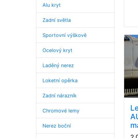
Alu kryt
Zadní světla
Sportovní výškově
Ocelový kryt
Laděný nerez
Loketní opěrka
Zadní nárazník
Le
Chromové lemy
AU
m
Nerez boční
2 