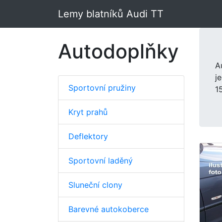
Lemy blatníků Audi TT
Autodoplňky
A
j
Sportovní pružiny
1
Kryt prahů
Deflektory
Sportovní laděný
Sluneční clony
Barevné autokoberce