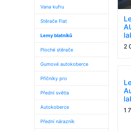
Vana kufru
Le
Stěrače Flat
AU
la
Lemy blatníků
2 
Ploché stěrače
Gumové autokoberce
Příčníky pro
Le
Au
Přední světla
la
Autokoberce
1 
Přední nárazník