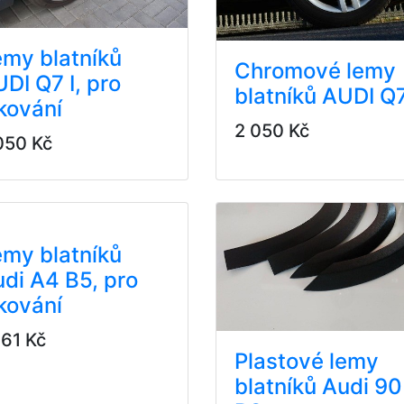
my blatníků
Chromové lemy
DI Q7 I, pro
blatníků AUDI Q7
kování
2 050 Kč
050 Kč
my blatníků
di A4 B5, pro
kování
761 Kč
Plastové lemy
blatníků Audi 90