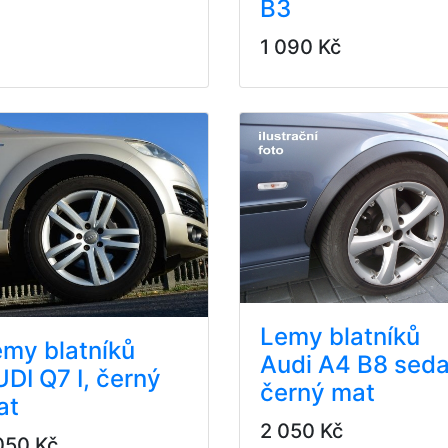
B3
1 090 Kč
Lemy blatníků
my blatníků
Audi A4 B8 seda
DI Q7 I, černý
černý mat
at
2 050 Kč
050 Kč