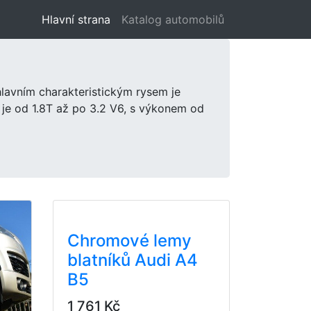
Hlavní strana
(aktuální)
Katalog automobilů
hlavním charakteristickým rysem je
 je od 1.8T až po 3.2 V6, s výkonem od
Chromové lemy
blatníků Audi A4
B5
1 761 Kč