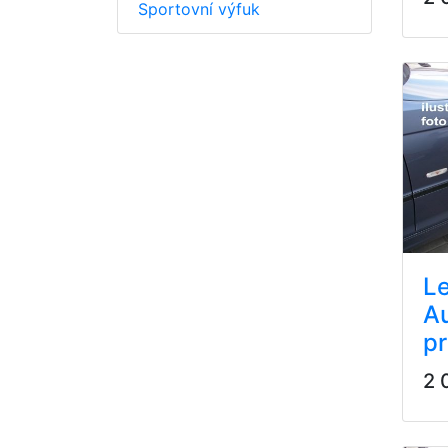
Sportovní výfuk
Le
Au
pr
2 