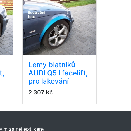
Lemy blatníků
t,
AUDI Q5 I facelift,
pro lakování
2 307 Kč
vím za nejlepší ceny