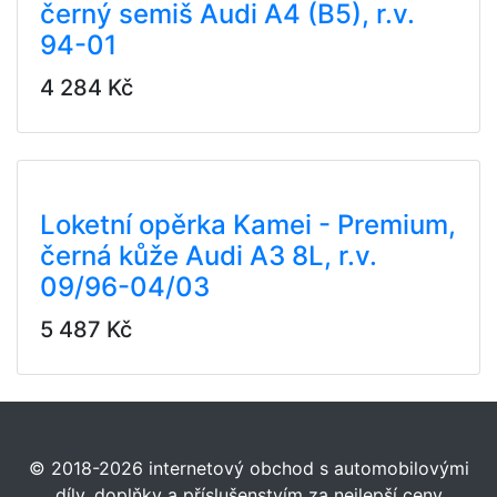
černý semiš Audi A4 (B5), r.v.
94-01
4 284 Kč
Loketní opěrka Kamei - Premium,
černá kůže Audi A3 8L, r.v.
09/96-04/03
5 487 Kč
© 2018-2026 internetový obchod s automobilovými
díly, doplňky a příslušenstvím za nejlepší ceny