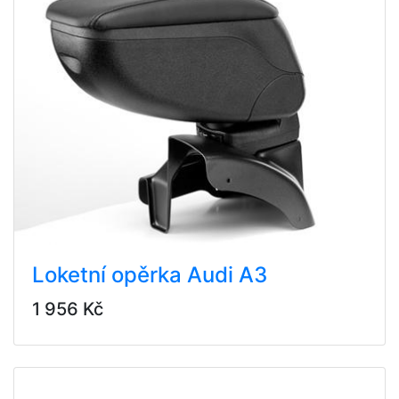
Loketní opěrka Audi A3
1 956 Kč