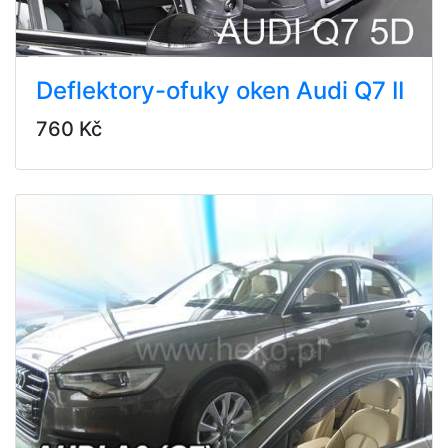
Deflektory-ofuky oken Audi Q7 II
760 Kč