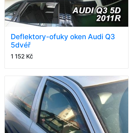
Deflektory-ofuky oken Audi Q3
5dvéř
1 152 Kč