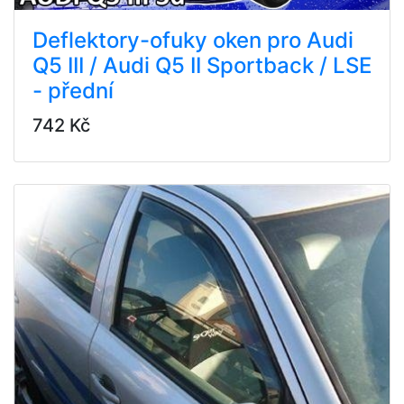
Deflektory-ofuky oken pro Audi
Q5 III / Audi Q5 II Sportback / LSE
- přední
742 Kč