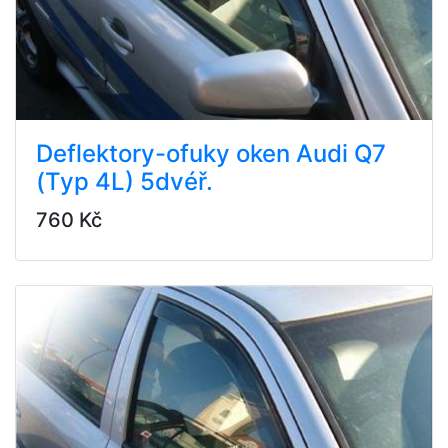
Deflektory-ofuky oken Audi Q7
(Typ 4L) 5dvéř.
760 Kč