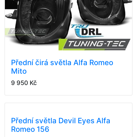
Přední čirá světla Alfa Romeo
Mito
9 950 Kč
Přední světla Devil Eyes Alfa
Romeo 156