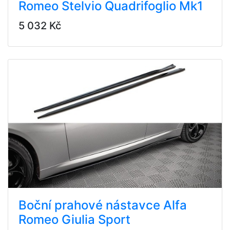
Romeo Stelvio Quadrifoglio Mk1
5 032 Kč
Boční prahové nástavce Alfa
Romeo Giulia Sport