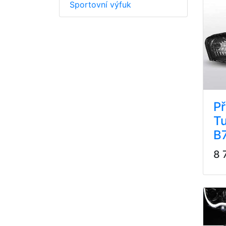
Sportovní výfuk
Př
Tu
B
8 