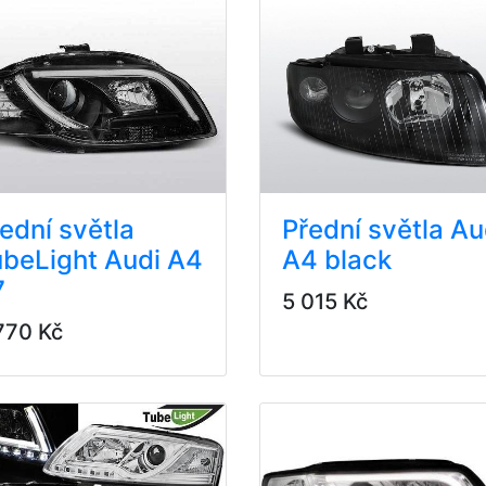
ední světla
Přední světla Au
beLight Audi A4
A4 black
7
5 015 Kč
770 Kč