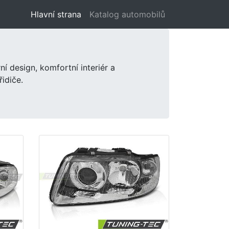
Hlavní strana
(aktuální)
Katalog automobilů
í design, komfortní interiér a
idiče.