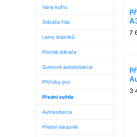
Vana kufru
Př
A
Stěrače Flat
7 
Lemy blatníků
Ploché stěrače
Gumové autokoberce
Př
A
Příčníky pro
3 
Přední světla
Autokoberce
Přední nárazník