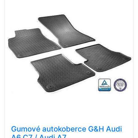
Gumové autokoberce G&H Audi
A6 C7 / Audi A7