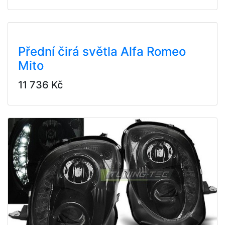
Přední čirá světla Alfa Romeo
Mito
11 736 Kč