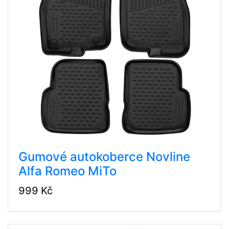
Gumové autokoberce Novline
Alfa Romeo MiTo
999 Kč