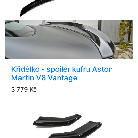
Křidélko - spoiler kufru Aston
Martin V8 Vantage
3 779 Kč