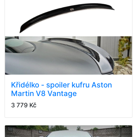
Křidélko - spoiler kufru Aston
Martin V8 Vantage
3 779 Kč