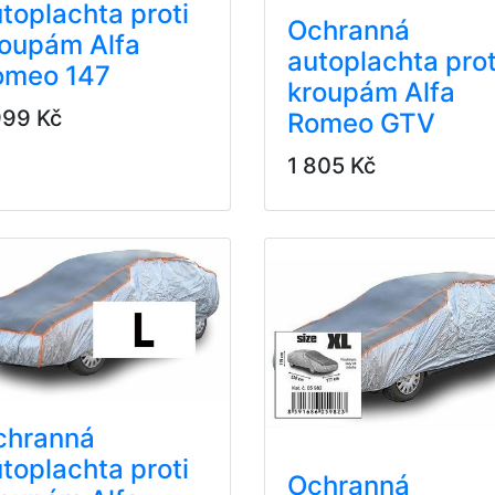
toplachta proti
Ochranná
roupám Alfa
autoplachta prot
omeo 147
kroupám Alfa
999 Kč
Romeo GTV
1 805 Kč
chranná
toplachta proti
Ochranná