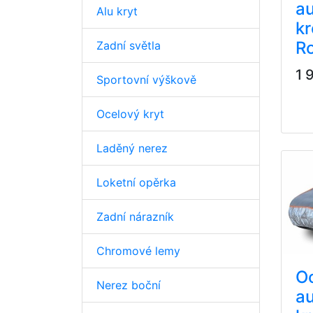
au
Alu kryt
k
R
Zadní světla
1 
Sportovní výškově
Ocelový kryt
Laděný nerez
Loketní opěrka
Zadní nárazník
Chromové lemy
O
Nerez boční
au