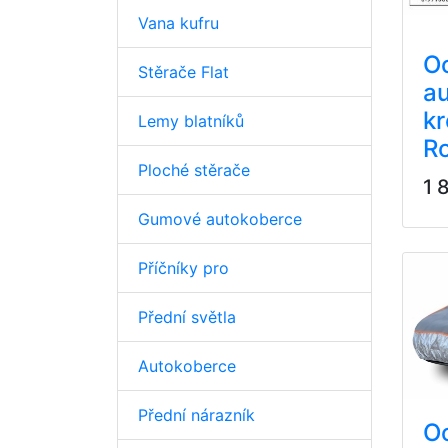
Vana kufru
O
Stěrače Flat
au
k
Lemy blatníků
R
Ploché stěrače
1 
Gumové autokoberce
Příčníky pro
Přední světla
Autokoberce
Přední nárazník
O