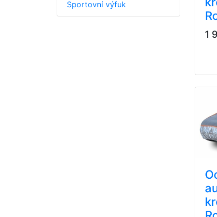
k
Sportovní výfuk
R
1 
O
au
k
R