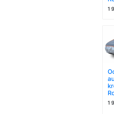
1 
O
au
k
R
1 