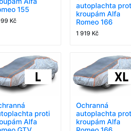
roupám Alfa
autoplachta prot
omeo 155
kroupám Alfa
999 Kč
Romeo 166
1 919 Kč
chranná
Ochranná
toplachta proti
autoplachta prot
roupám Alfa
kroupám Alfa
omeo GTV
Romeo 166