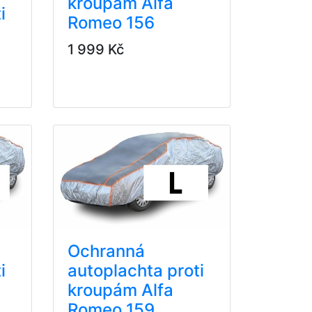
kroupám Alfa
i
Romeo 156
1 999 Kč
Ochranná
i
autoplachta proti
kroupám Alfa
Romeo 159