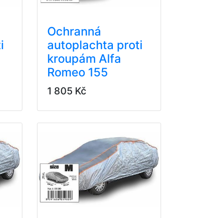
Ochranná
i
autoplachta proti
kroupám Alfa
Romeo 155
1 805 Kč