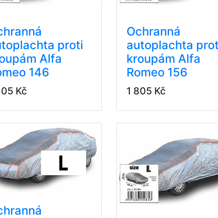
chranná
Ochranná
toplachta proti
autoplachta prot
roupám Alfa
kroupám Alfa
omeo 146
Romeo 156
805 Kč
1 805 Kč
chranná