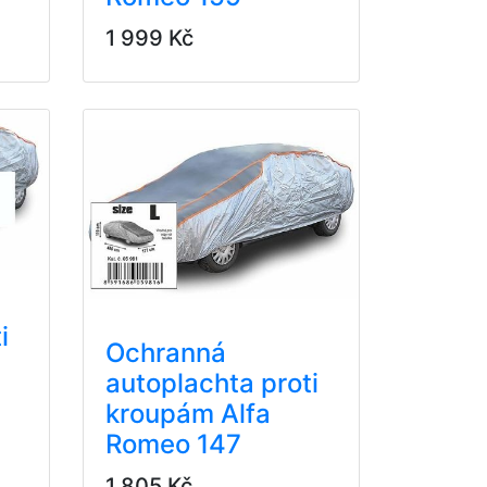
1 999 Kč
i
Ochranná
autoplachta proti
kroupám Alfa
Romeo 147
1 805 Kč