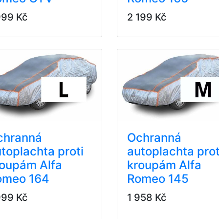
999 Kč
2 199 Kč
chranná
Ochranná
toplachta proti
autoplachta prot
roupám Alfa
kroupám Alfa
omeo 164
Romeo 145
999 Kč
1 958 Kč