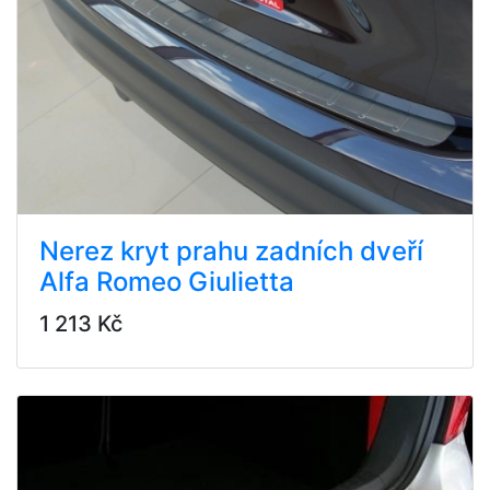
Nerez kryt prahu zadních dveří
Alfa Romeo Giulietta
1 213 Kč