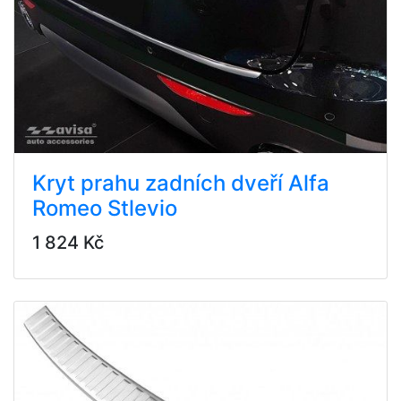
Kryt prahu zadních dveří Alfa
Romeo Stlevio
1 824 Kč