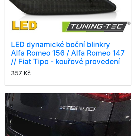
LED dynamické boční blinkry
Alfa Romeo 156 / Alfa Romeo 147
// Fiat Tipo - kouřové provedení
357 Kč