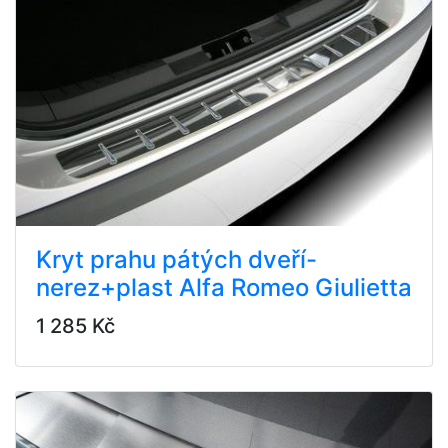
Kryt prahu pátých dveří-
nerez+plast Alfa Romeo Giulietta
1 285 Kč