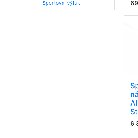
69
Sportovní výfuk
Sp
ná
A
St
6 