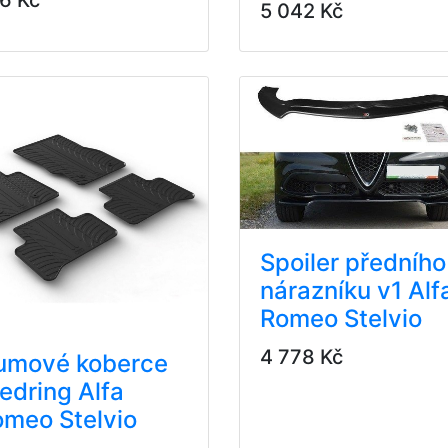
5 042 Kč
Spoiler předního
nárazníku v1 Alf
Romeo Stelvio
4 778 Kč
umové koberce
edring Alfa
meo Stelvio