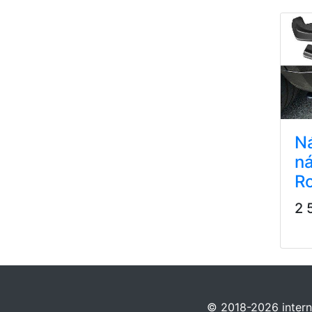
N
ná
Ro
2 
© 2018-2026 interne