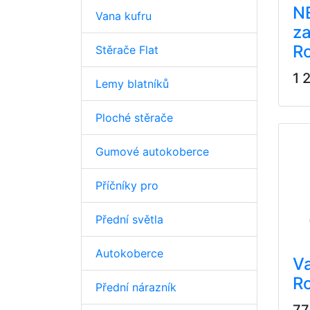
NE
Vana kufru
za
Ro
Stěrače Flat
1 
Lemy blatníků
Ploché stěrače
Gumové autokoberce
Příčníky pro
Přední světla
Autokoberce
Va
Ro
Přední nárazník
77