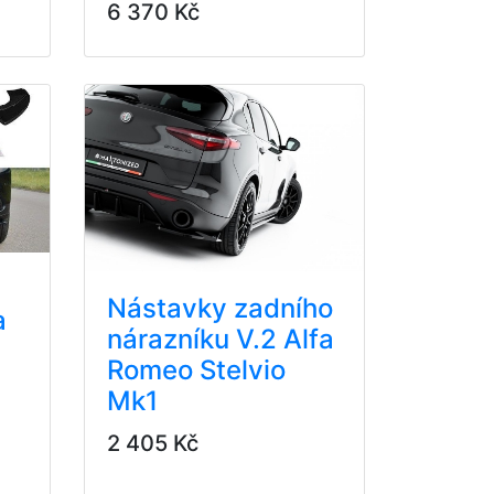
6 370 Kč
Nástavky zadního
a
nárazníku V.2 Alfa
Romeo Stelvio
Mk1
2 405 Kč