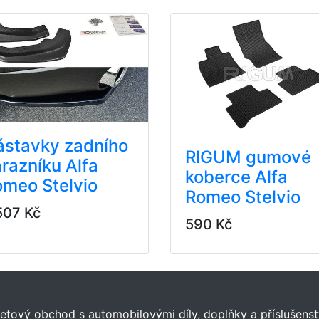
ástavky zadního
RIGUM gumové
razníku Alfa
koberce Alfa
meo Stelvio
Romeo Stelvio
507 Kč
590 Kč
tový obchod s automobilovými díly, doplňky a příslušenst