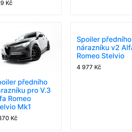
9 Kč
Spoiler předního
nárazníku v2 Alf
Romeo Stelvio
4 977 Kč
oiler předního
razníku pro V.3
lfa Romeo
elvio Mk1
370 Kč