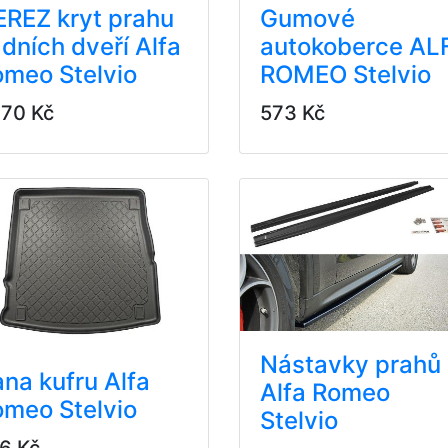
REZ kryt prahu
Gumové
dních dveří Alfa
autokoberce AL
meo Stelvio
ROMEO Stelvio
270 Kč
573 Kč
Nástavky prahů
na kufru Alfa
Alfa Romeo
meo Stelvio
Stelvio
6 Kč