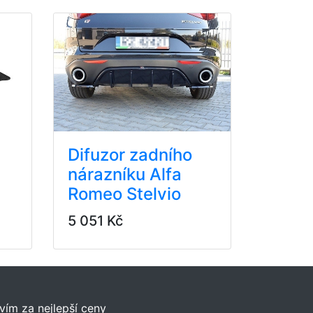
Difuzor zadního
nárazníku Alfa
Romeo Stelvio
5 051 Kč
vím za nejlepší ceny