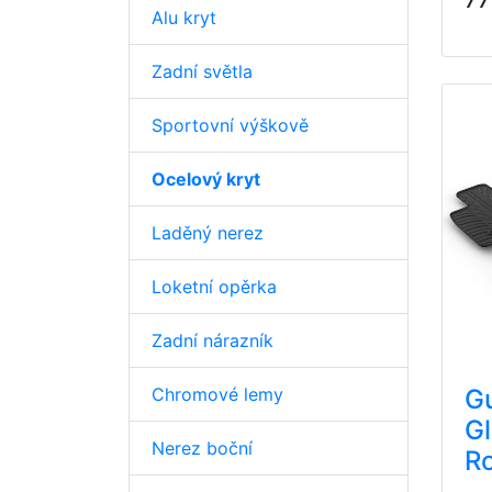
Alu kryt
Zadní světla
Sportovní výškově
Ocelový kryt
Laděný nerez
Loketní opěrka
Zadní nárazník
Chromové lemy
G
Gl
Nerez boční
Ro