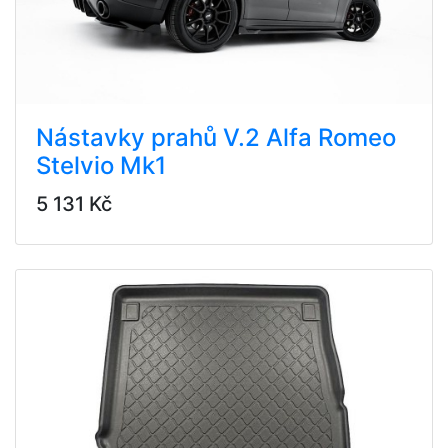
Nástavky prahů V.2 Alfa Romeo
Stelvio Mk1
5 131 Kč