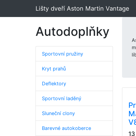
Lišty dveří Aston Martin Vantage
Autodoplňky
A
m
Sportovní pružiny
l
Kryt prahů
Deflektory
Sportovní laděný
P
M
Sluneční clony
V
Barevné autokoberce
13