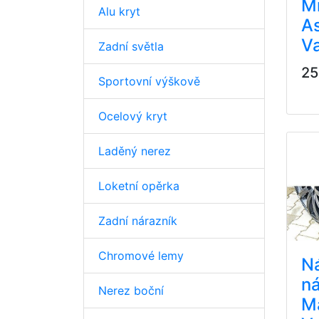
Mř
Alu kryt
As
V
Zadní světla
25
Sportovní výškově
Ocelový kryt
Laděný nerez
Loketní opěrka
Zadní nárazník
Chromové lemy
N
ná
Nerez boční
M