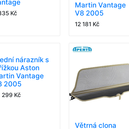
antage
Martin Vantage
V8 2005
335 Kč
12 181 Kč
ední nárazník s
ížkou Aston
artin Vantage
8 2005
 299 Kč
Větrná clona