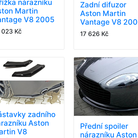
ížka nárazníku
Zadní difuzor
ton Martin
Aston Martin
antage V8 2005
Vantage V8 20
 023 Kč
17 626 Kč
ástavky zadního
razníku Aston
Přední spoiler
artin V8
nárazníku Aston