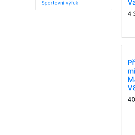
V
Sportovní výfuk
4 
Př
mř
M
V
40