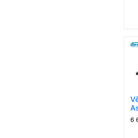
Vě
A
6 