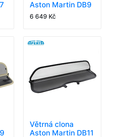
B7
Aston Martin DB9
6 649 Kč
Větrná clona
B9
Aston Martin DB11