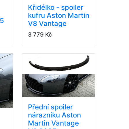
Křidélko - spoiler
kufru Aston Martin
05
V8 Vantage
3 779 Kč
Přední spoiler
nárazníku Aston
Martin Vantage