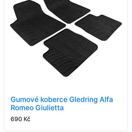
Gumové koberce Gledring Alfa
Romeo Giulietta
690 Kč