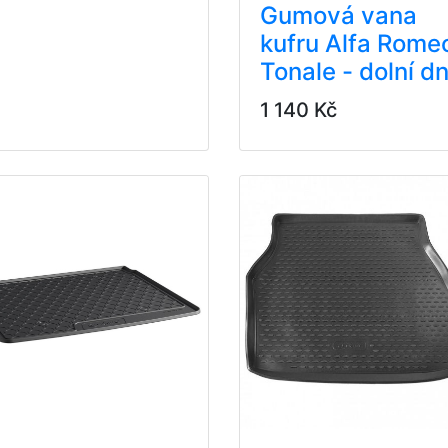
Gumová vana
kufru Alfa Rome
Tonale - dolní d
1 140 Kč