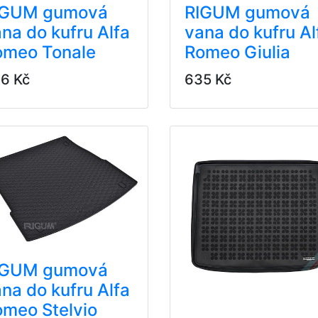
IGUM gumová
RIGUM gumová
na do kufru Alfa
vana do kufru Al
omeo Tonale
Romeo Giulia
6 Kč
635 Kč
IGUM gumová
na do kufru Alfa
meo Stelvio