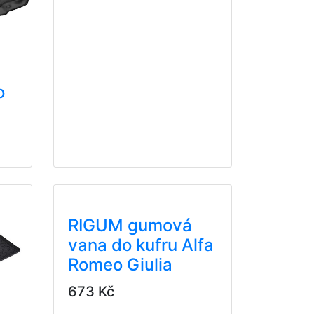
o
RIGUM gumová
vana do kufru Alfa
Romeo Giulia
673 Kč