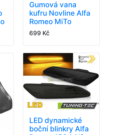
Gumová vana
o
kufru Novline Alfa
no
Romeo MiTo
699 Kč
LED dynamické
boční blinkry Alfa