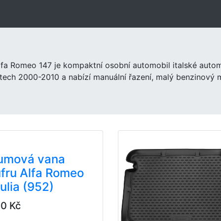
lfa Romeo 147 je kompaktní osobní automobil italské auto
etech 2000-2010 a nabízí manuální řazení, malý benzinový m
umová vana
fru Alfa Romeo
ulia (952)
0 Kč