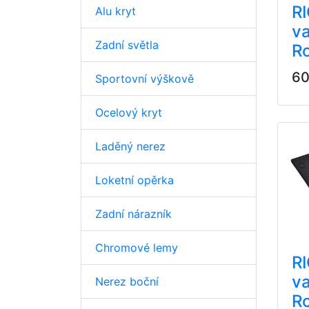
R
Alu kryt
va
Zadní světla
R
60
Sportovní výškově
Ocelový kryt
Laděný nerez
Loketní opěrka
Zadní nárazník
Chromové lemy
R
va
Nerez boční
Ro