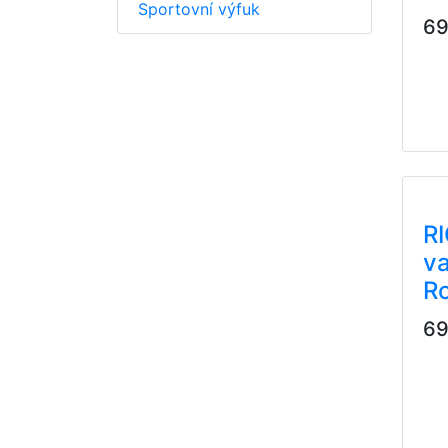
Sportovní výfuk
69
R
va
Ro
69