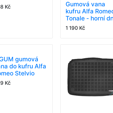
Gumová vana
8 Kč
kufru Alfa Rome
Tonale - horní d
1 190 Kč
IGUM gumová
na do kufru Alfa
meo Stelvio
9 Kč