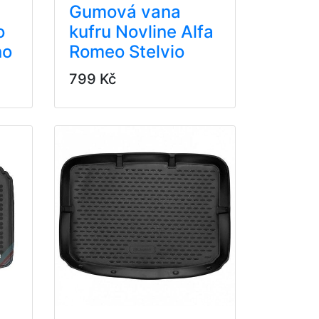
Gumová vana
o
kufru Novline Alfa
no
Romeo Stelvio
799 Kč