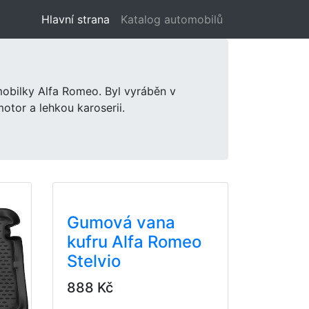
Hlavní strana
(aktuální)
Katalog automobilů
mobilky Alfa Romeo. Byl vyráběn v
otor a lehkou karoserii.
Gumová vana
kufru Alfa Romeo
Stelvio
888 Kč