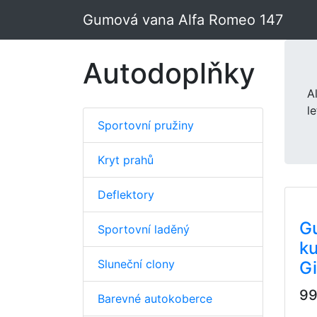
Gumová vana Alfa Romeo 147
Autodoplňky
A
l
Sportovní pružiny
Kryt prahů
Deflektory
G
Sportovní laděný
ku
Sluneční clony
Gi
99
Barevné autokoberce