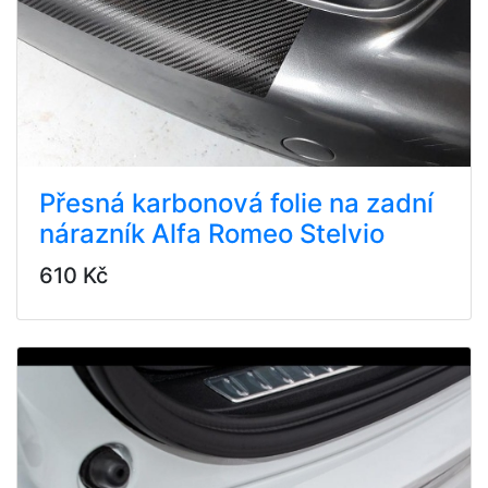
Přesná karbonová folie na zadní
nárazník Alfa Romeo Stelvio
610 Kč