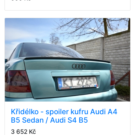
Křidélko - spoiler kufru Audi A4
B5 Sedan / Audi S4 B5
3 652 Kč