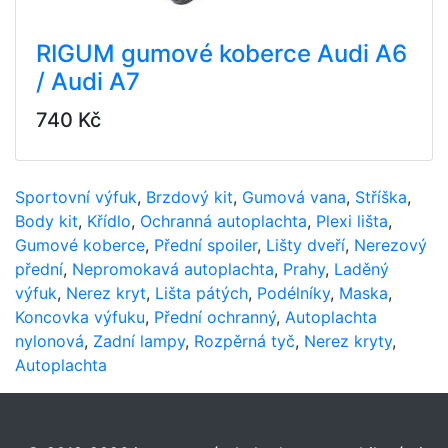
RIGUM gumové koberce Audi A6
/ Audi A7
740 Kč
Sportovní výfuk
,
Brzdový kit
,
Gumová vana
,
Stříška
,
Body kit
,
Křídlo
,
Ochranná autoplachta
,
Plexi lišta
,
Gumové koberce
,
Přední spoiler
,
Lišty dveří
,
Nerezový
přední
,
Nepromokavá autoplachta
,
Prahy
,
Laděný
výfuk
,
Nerez kryt
,
Lišta pátých
,
Podélníky
,
Maska
,
Koncovka výfuku
,
Přední ochranný
,
Autoplachta
nylonová
,
Zadní lampy
,
Rozpěrná tyč
,
Nerez kryty
,
Autoplachta