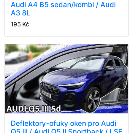
Audi A4 B5 sedan/kombi / Audi
A3 8L
195 Kč
Deflektory-ofuky oken pro Audi
Q5 III / Audi Q5 II Sportback / LSE