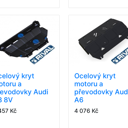
elový kryt
Ocelový kryt
otoru a
motoru a
řevodovky Audi
převodovky Aud
3 8V
A6
457 Kč
4 076 Kč