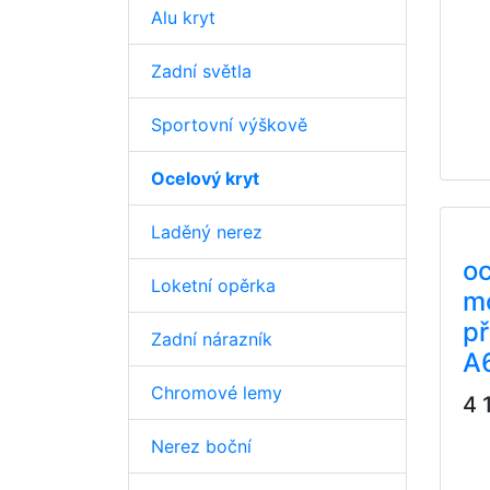
Alu kryt
Zadní světla
Sportovní výškově
Ocelový kryt
Laděný nerez
oc
Loketní opěrka
m
p
Zadní nárazník
A
Chromové lemy
4 
Nerez boční