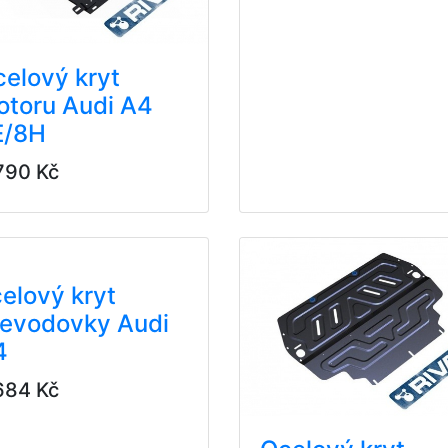
elový kryt
otoru Audi A4
E/8H
790 Kč
elový kryt
řevodovky Audi
4
684 Kč