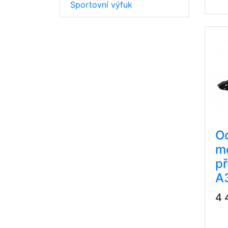
Sportovní výfuk
Oc
m
p
A
4 