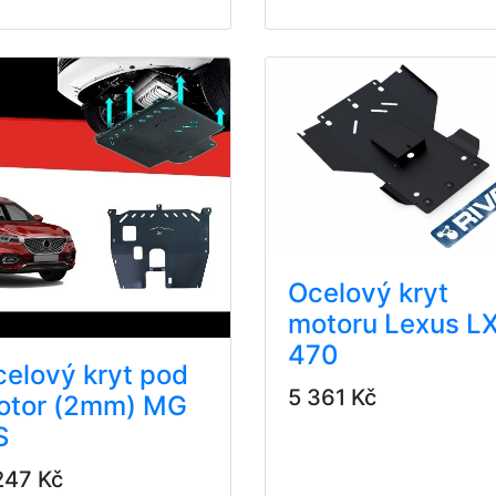
Ocelový kryt
motoru Lexus L
470
elový kryt pod
5 361 Kč
otor (2mm) MG
S
247 Kč