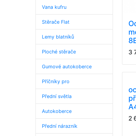
Vana kufru
Stěrače Flat
Oc
m
Lemy blatníků
8
3 
Ploché stěrače
Gumové autokoberce
Příčníky pro
oc
Přední světla
p
A
Autokoberce
2 
Přední nárazník