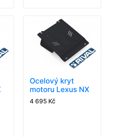
Ocelový kryt
X
motoru Lexus NX
4 695 Kč