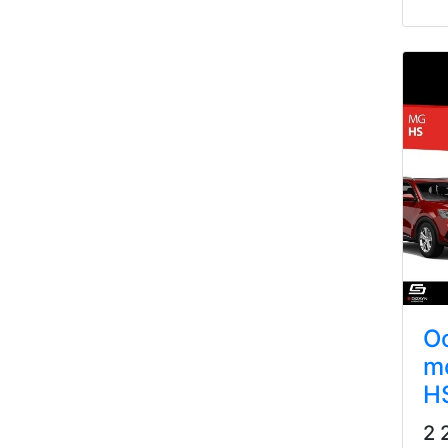
Oc
m
H
2 