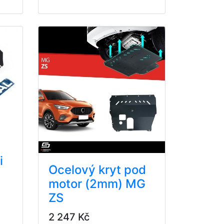
i
Ocelový kryt pod
motor (2mm) MG
ZS
2 247 Kč