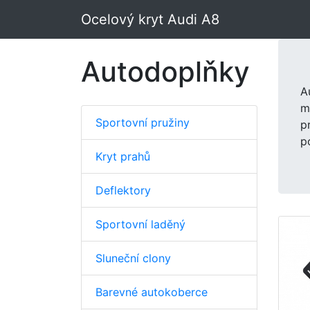
Ocelový kryt Audi A8
Autodoplňky
A
m
Sportovní pružiny
p
p
Kryt prahů
Deflektory
Sportovní laděný
Sluneční clony
Barevné autokoberce