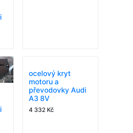
i
ocelový kryt
motoru a
převodovky Audi
A3 8V
i
4 332 Kč