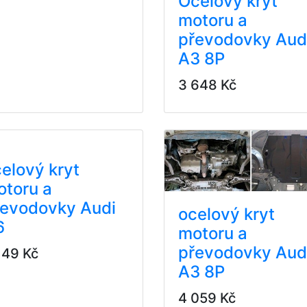
Ocelový kryt
motoru a
převodovky Aud
A3 8P
3 648 Kč
elový kryt
otoru a
řevodovky Audi
ocelový kryt
6
motoru a
převodovky Aud
149 Kč
A3 8P
4 059 Kč