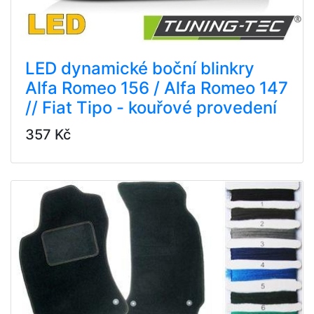
LED dynamické boční blinkry
Alfa Romeo 156 / Alfa Romeo 147
// Fiat Tipo - kouřové provedení
357 Kč