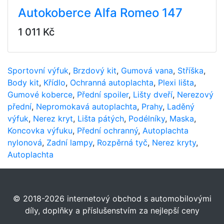
Autokoberce Alfa Romeo 147
1 011 Kč
Sportovní výfuk
,
Brzdový kit
,
Gumová vana
,
Stříška
,
Body kit
,
Křídlo
,
Ochranná autoplachta
,
Plexi lišta
,
Gumové koberce
,
Přední spoiler
,
Lišty dveří
,
Nerezový
přední
,
Nepromokavá autoplachta
,
Prahy
,
Laděný
výfuk
,
Nerez kryt
,
Lišta pátých
,
Podélníky
,
Maska
,
Koncovka výfuku
,
Přední ochranný
,
Autoplachta
nylonová
,
Zadní lampy
,
Rozpěrná tyč
,
Nerez kryty
,
Autoplachta
© 2018-2026 internetový obchod s automobilovými
díly, doplňky a příslušenstvím za nejlepší ceny