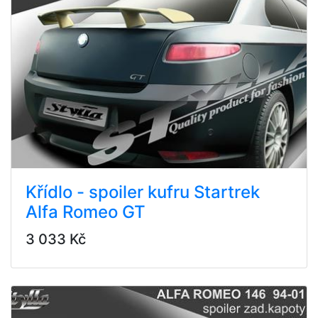
Křídlo - spoiler kufru Startrek
Alfa Romeo GT
3 033 Kč