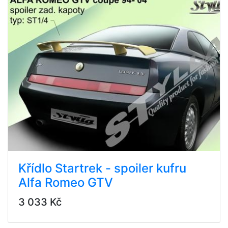
Křídlo Startrek - spoiler kufru
Alfa Romeo GTV
3 033 Kč