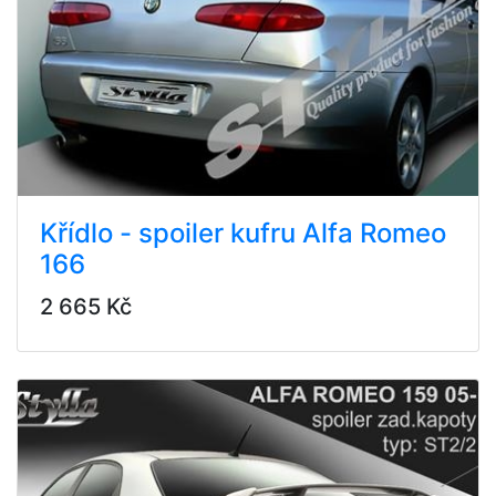
Křídlo - spoiler kufru Alfa Romeo
166
2 665 Kč