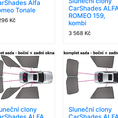
Sluneční clony
arShades Alfa
CarShades ALF
omeo Tonale
ROMEO 159,
296 Kč
kombi
3 568 Kč
uneční clony
Sluneční clony
arShades ALFA
CarShades ALF