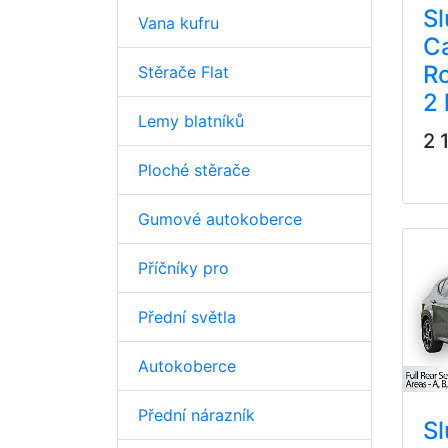
Sl
Vana kufru
C
Ro
Stěrače Flat
2 
Lemy blatníků
2 
Ploché stěrače
Gumové autokoberce
Příčníky pro
Přední světla
Autokoberce
Přední nárazník
Sl