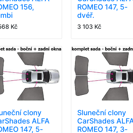
OMEO 156,
ROMEO 147, 5-
ombi
dvéř.
568 Kč
3 103 Kč
uneční clony
Sluneční clony
arShades ALFA
CarShades ALF
OMEO 147, 5-
ROMEO 147, 3-