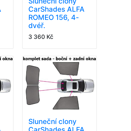
Sluneční clony
A
CarShades ALFA
ROMEO 156, 4-
dvéř.
3 360 Kč
Sluneční clony
A
CarShades ALFA