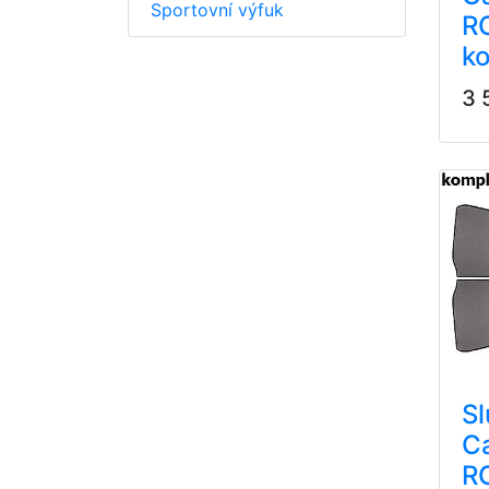
Sportovní výfuk
R
k
3 
Sl
C
R