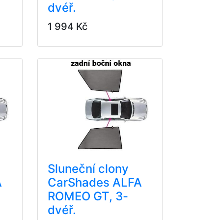
dvéř.
1 994 Kč
Sluneční clony
A
CarShades ALFA
ROMEO GT, 3-
dvéř.