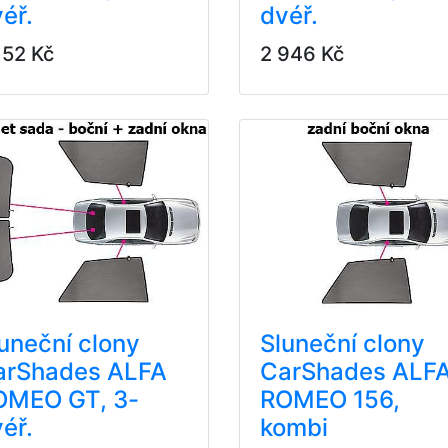
éř.
dvéř.
152 Kč
2 946 Kč
uneční clony
Sluneční clony
arShades ALFA
CarShades ALF
OMEO GT, 3-
ROMEO 156,
éř.
kombi