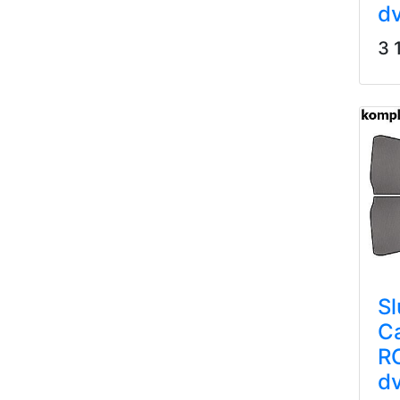
dv
3 
Sl
C
R
dv