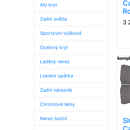
C
Alu kryt
R
Zadní světla
3 
Sportovní výškově
Ocelový kryt
Laděný nerez
Loketní opěrka
Zadní nárazník
Chromové lemy
Nerez boční
Sl
C