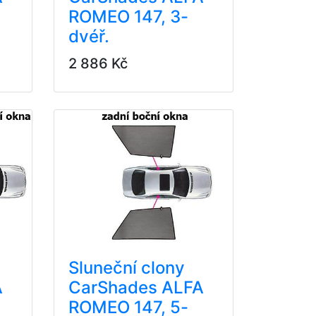
ROMEO 147, 3-
dvéř.
2 886 Kč
Sluneční clony
A
CarShades ALFA
ROMEO 147, 5-