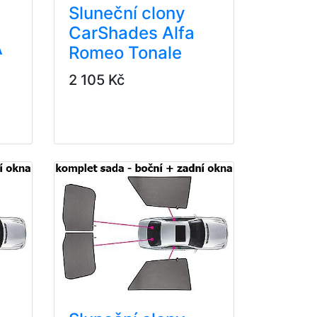
Sluneční clony
CarShades Alfa
A
Romeo Tonale
2 105 Kč