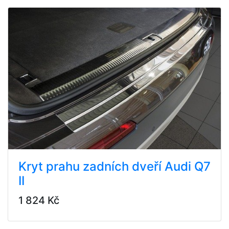
Kryt prahu zadních dveří Audi Q7
II
1 824 Kč