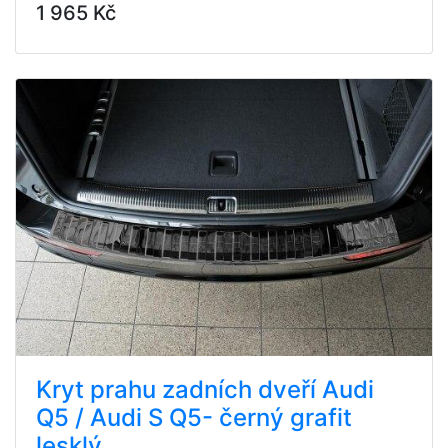
1 965 Kč
Kryt prahu zadních dveří Audi
Q5 / Audi S Q5- černý grafit
lesklý