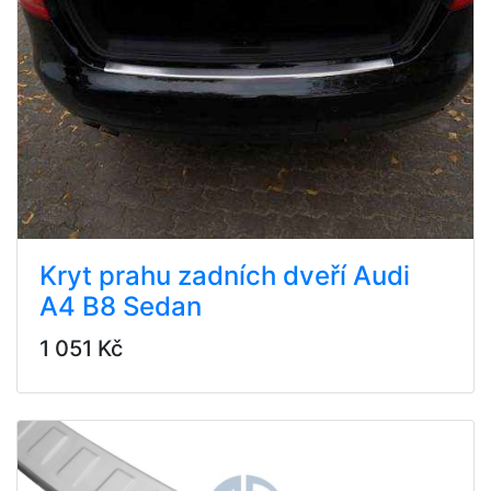
Kryt prahu zadních dveří Audi
A4 B8 Sedan
1 051 Kč