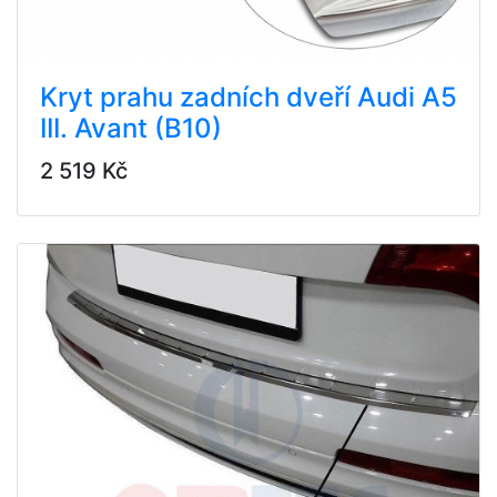
Kryt prahu zadních dveří Audi A5
III. Avant (B10)
2 519 Kč