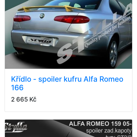
Křídlo - spoiler kufru Alfa Romeo
166
2 665 Kč