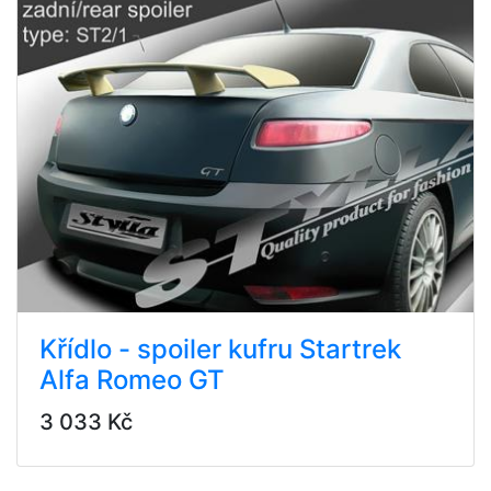
Křídlo - spoiler kufru Startrek
Alfa Romeo GT
3 033 Kč