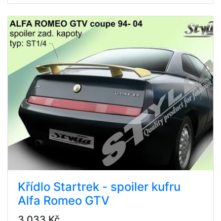
Křídlo Startrek - spoiler kufru
Alfa Romeo GTV
3 033 Kč