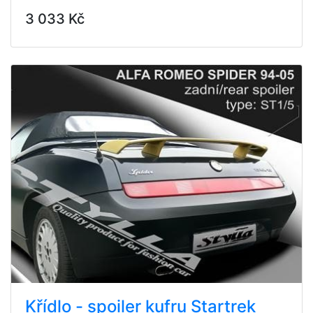
3 033 Kč
Křídlo - spoiler kufru Startrek