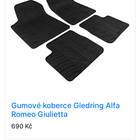
Gumové koberce Gledring Alfa
Romeo Giulietta
690 Kč