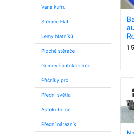
Vana kufru
B
Stěrače Flat
au
R
Lemy blatníků
1 
Ploché stěrače
Gumové autokoberce
Příčníky pro
Přední světla
Autokoberce
Přední nárazník
N