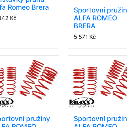
fa Romeo Brera
Sportovní pruži
ALFA ROMEO
042 Kč
BRERA
5 571 Kč
ortovní pružiny
Sportovní pruži
LFA ROMEO
ALFA ROMEO