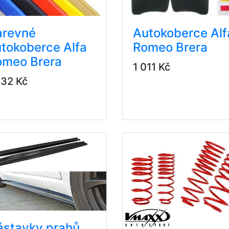
arevné
Autokoberce Alf
tokoberce Alfa
Romeo Brera
omeo Brera
1 011 Kč
532 Kč
ástavky prahů