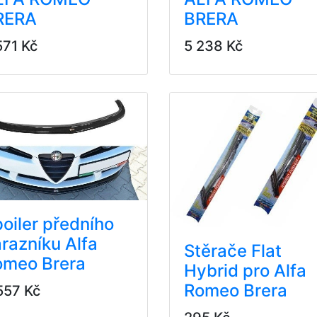
RERA
BRERA
571 Kč
5 238 Kč
oiler předního
razníku Alfa
Stěrače Flat
omeo Brera
Hybrid pro Alfa
Romeo Brera
557 Kč