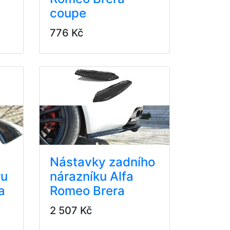
coupe
776 Kč
Nástavky zadního
ru
nárazníku Alfa
a
Romeo Brera
2 507 Kč