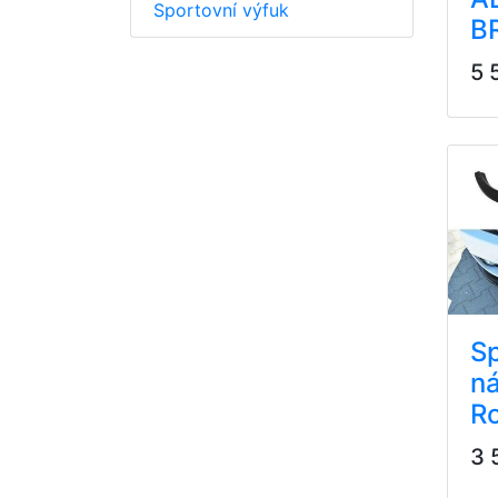
Sportovní výfuk
B
5 
Sp
ná
R
3 