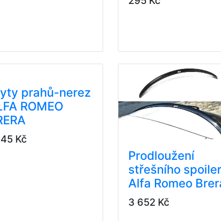
295 Kč
yty prahů-nerez
LFA ROMEO
RERA
245 Kč
Prodloužení
střešního spoile
Alfa Romeo Brer
3 652 Kč