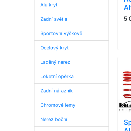
Alu kryt
Al
5 
Zadní světla
Sportovní výškově
Ocelový kryt
Laděný nerez
Loketní opěrka
Zadní nárazník
Chromové lemy
Nerez boční
Sp
A