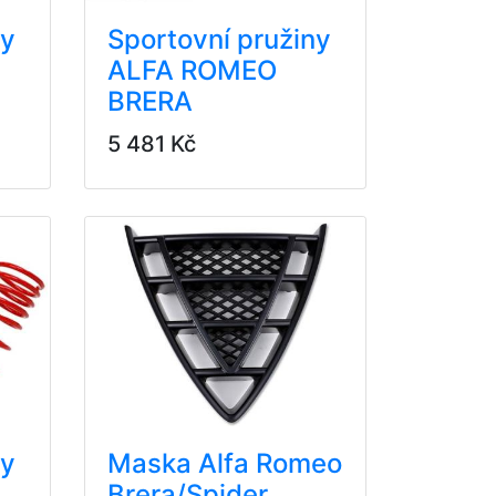
ny
Sportovní pružiny
ALFA ROMEO
BRERA
5 481 Kč
ny
Maska Alfa Romeo
Brera/Spider