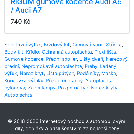
RIGUM gumové koberce Audi A6
/ Audi A7
740 Kč
Sportovní výfuk
,
Brzdový kit
,
Gumová vana
,
Stříška
,
Body kit
,
Křídlo
,
Ochranná autoplachta
,
Plexi lišta
,
Gumové koberce
,
Přední spoiler
,
Lišty dveří
,
Nerezový
přední
,
Nepromokavá autoplachta
,
Prahy
,
Laděný
výfuk
,
Nerez kryt
,
Lišta pátých
,
Podélníky
,
Maska
,
Koncovka výfuku
,
Přední ochranný
,
Autoplachta
nylonová
,
Zadní lampy
,
Rozpěrná tyč
,
Nerez kryty
,
Autoplachta
© 2018-2026 internetový obchod s automobilovými
díly, doplňky a příslušenstvím za nejlepší ceny