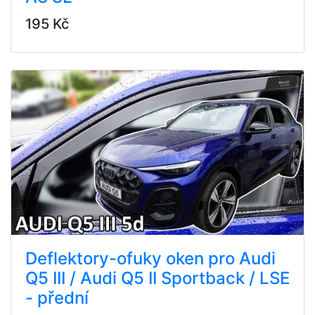
195 Kč
Deflektory-ofuky oken pro Audi
Q5 III / Audi Q5 II Sportback / LSE
- přední