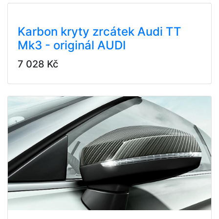
Karbon kryty zrcátek Audi TT
Mk3 - originál AUDI
7 028 Kč