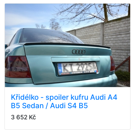
Křidélko - spoiler kufru Audi A4
B5 Sedan / Audi S4 B5
3 652 Kč