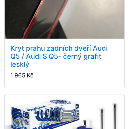
Kryt prahu zadních dveří Audi
Q5 / Audi S Q5- černý grafit
lesklý
1 965 Kč