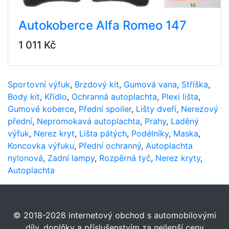
Autokoberce Alfa Romeo 147
1 011 Kč
Sportovní výfuk
,
Brzdový kit
,
Gumová vana
,
Stříška
,
Body kit
,
Křídlo
,
Ochranná autoplachta
,
Plexi lišta
,
Gumové koberce
,
Přední spoiler
,
Lišty dveří
,
Nerezový
přední
,
Nepromokavá autoplachta
,
Prahy
,
Laděný
výfuk
,
Nerez kryt
,
Lišta pátých
,
Podélníky
,
Maska
,
Koncovka výfuku
,
Přední ochranný
,
Autoplachta
nylonová
,
Zadní lampy
,
Rozpěrná tyč
,
Nerez kryty
,
Autoplachta
© 2018-2026 internetový obchod s automobilovými
díly, doplňky a příslušenstvím za nejlepší ceny