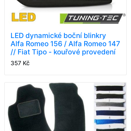
LED dynamické boční blinkry
Alfa Romeo 156 / Alfa Romeo 147
// Fiat Tipo - kouřové provedení
357 Kč